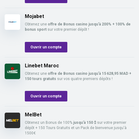
Mojabet
Obtenez une
offre de Bonus casino jusqu'à 200% + 100% de
bonus sport
sur votre premier dépôt !
Ouvrir un compte
Linebet Maroc
Obtenez une
offre de Bonus casino jusqu'à 15 628,95 MAD +
150 tours gratuits
sur vos quatre premiers dépôts !
Ouvrir un compte
MelBet
Obtenez un Bonus de 100%
jusqu'à 150 $
sur votre premier
dépôt + 150 Tours Gratuits et un Pack de bienvenue jusqu'à
1500€