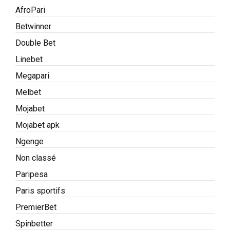
AfroPari
Betwinner
Double Bet
Linebet
Megapari
Melbet
Mojabet
Mojabet apk
Ngenge
Non classé
Paripesa
Paris sportifs
PremierBet
Spinbetter