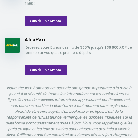
1500€
Ouvrir un compte
AfroPari
Recevez votre Bonus casino de
300 % jusqu'à 130 000 XOF
de
remise sur vos quatre premiers dépôts !
Ouvrir un compte
Notre site web Supertutobet accorde une grande importance à la mise à
jour et à la sécurité de toutes les informations sur les bookmakers en
ligne. Comme de nouvelles informations apparaissent continuellement,
nous pouvons modifier la plateforme à tout moment sans explication.
Avant de s'inscrire auprès d'un bookmaker en ligne, il est de la
responsabilité de l'utilisateur de vérifier que les données indiquées sur la
plateforme sont constamment mises à jour. Nous vous rappelons que les
paris en ligne et les jeux de casino sont uniquement destinés à divertir.
Ainsi, l'utilisateur doit être conscient des risques liés aux jeux d'argent en