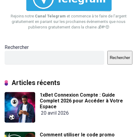
Rejoins notre
Canal
Telegram
et commence à te faire de l’argent
gratuitement en pariant sur les prochaines évènements que nous
publierons gratuitement dans la chaine 💰💸🤑
Rechercher
Rechercher
Articles récents
1xBet Connexion Compte : Guide
Complet 2026 pour Accéder à Votre
Espace
20 avril 2026
Comment utiliser le code promo