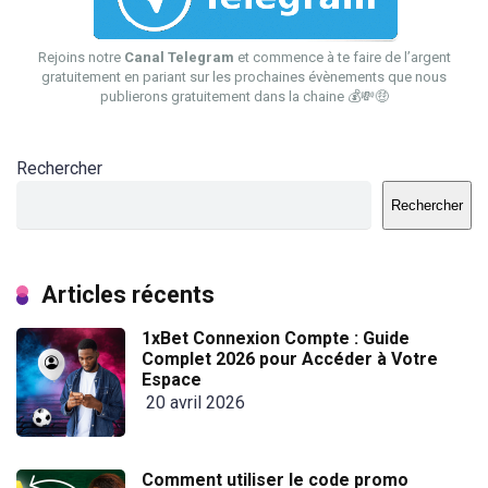
Rejoins notre
Canal
Telegram
et commence à te faire de l’argent
gratuitement en pariant sur les prochaines évènements que nous
publierons gratuitement dans la chaine 💰💸🤑
Rechercher
Rechercher
Articles récents
1xBet Connexion Compte : Guide
Complet 2026 pour Accéder à Votre
Espace
20 avril 2026
Comment utiliser le code promo