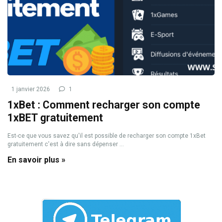
1 janvier 2026
1
1xBet : Comment recharger son compte
1xBET gratuitement
Est-ce que vous savez qu'il est possible de recharger son compte 1xBet
gratuitement c'est à dire sans dépenser ...
En savoir plus »