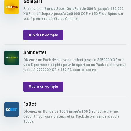
Goldpari
Profitez d'un
Bonus Sport GoldPari de 300 % jusqu'à 130 000
XOF
ou débloquez
jusqu'à 260 000 XOF + 150 Free Spins
sur
vos 4 premiers dépôts au Casino !
Ouvrir un compte
Spinbetter
Obtenez un Pack de bienvenue allant jusqu'à
325000 XOF sur
vos 5 premiers dépôts pour le sport
ou un Pack de bienvenue
jusqu'à
999000 XOF + 150 FS pour le casino
.
Ouvrir un compte
1xBet
Obtenez un Bonus de 100%
jusqu'à 150 $
sur votre premier
dépôt + 150 Tours Gratuits et un Pack de bienvenue jusqu'à
1500€