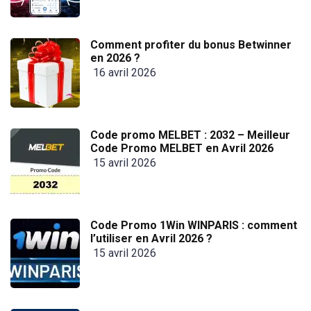
Comment profiter du bonus Betwinner
en 2026 ?
16 avril 2026
Code promo MELBET : 2032 – Meilleur
Code Promo MELBET en Avril 2026
15 avril 2026
Code Promo 1Win WINPARIS : comment
l’utiliser en Avril 2026 ?
15 avril 2026