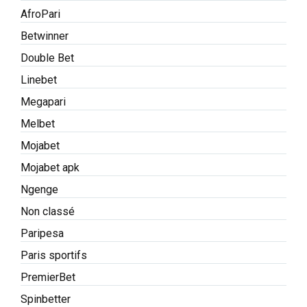
AfroPari
Betwinner
Double Bet
Linebet
Megapari
Melbet
Mojabet
Mojabet apk
Ngenge
Non classé
Paripesa
Paris sportifs
PremierBet
Spinbetter