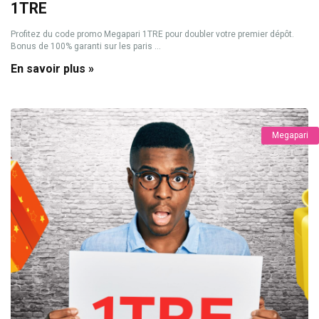
1TRE
Profitez du code promo Megapari 1TRE pour doubler votre premier dépôt.
Bonus de 100% garanti sur les paris ...
En savoir plus »
Megapari