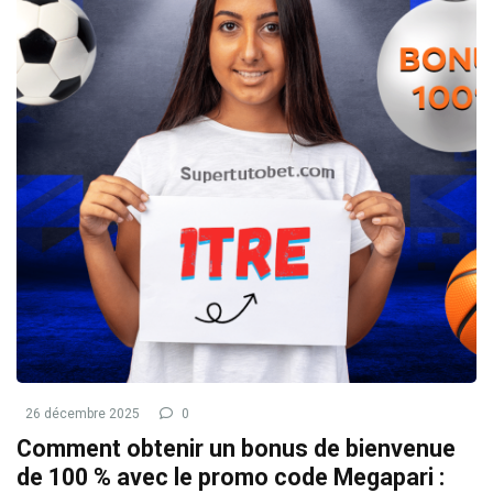
26 décembre 2025
0
Comment obtenir un bonus de bienvenue
de 100 % avec le promo code Megapari :