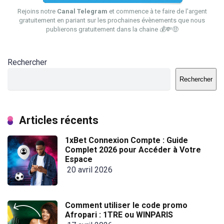
Rejoins notre
Canal
Telegram
et commence à te faire de l’argent
gratuitement en pariant sur les prochaines évènements que nous
publierons gratuitement dans la chaine 💰💸🤑
Rechercher
Rechercher
Articles récents
1xBet Connexion Compte : Guide
Complet 2026 pour Accéder à Votre
Espace
20 avril 2026
Comment utiliser le code promo
Afropari : 1TRE ou WINPARIS