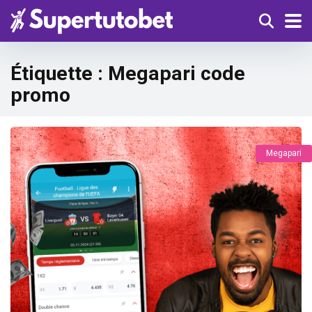
Étiquette :
Megapari code
promo
Megapari