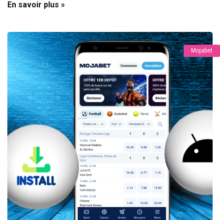
En savoir plus »
Mojabet