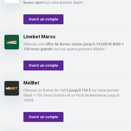
bonus sport
sur votre premier dépôt !
Ouvrir un compte
Linebet Maroc
Obtenez une
offre de Bonus casino jusqu'à 15 628,95 MAD +
150 tours gratuits
sur vos quatre premiers dépôts !
Ouvrir un compte
MelBet
Obtenez un Bonus de 100%
jusqu'à 150 $
sur votre premier
dépôt + 150 Tours Gratuits et un Pack de bienvenue jusqu'à
1500€
Ouvrir un compte