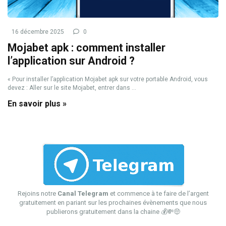
16 décembre 2025
0
Mojabet apk : comment installer
l’application sur Android ?
« Pour installer l’application Mojabet apk sur votre portable Android, vous
devez : Aller sur le site Mojabet, entrer dans ...
En savoir plus »
Rejoins notre
Canal
Telegram
et commence à te faire de l’argent
gratuitement en pariant sur les prochaines évènements que nous
publierons gratuitement dans la chaine 💰💸🤑