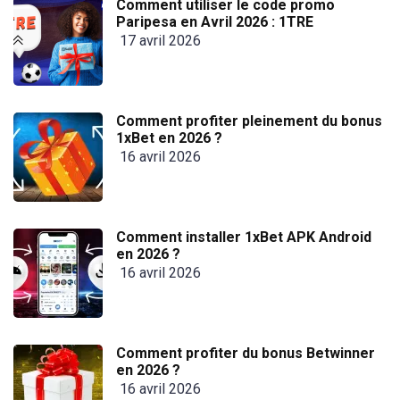
Comment utiliser le code promo
Paripesa en Avril 2026 : 1TRE
17 avril 2026
Comment profiter pleinement du bonus
1xBet en 2026 ?
16 avril 2026
Comment installer 1xBet APK Android
en 2026 ?
16 avril 2026
Comment profiter du bonus Betwinner
en 2026 ?
16 avril 2026