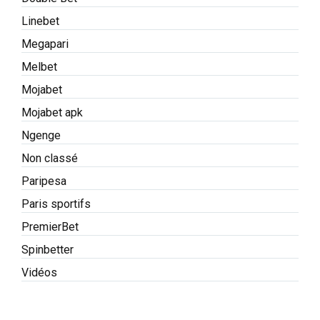
Linebet
Megapari
Melbet
Mojabet
Mojabet apk
Ngenge
Non classé
Paripesa
Paris sportifs
PremierBet
Spinbetter
Vidéos