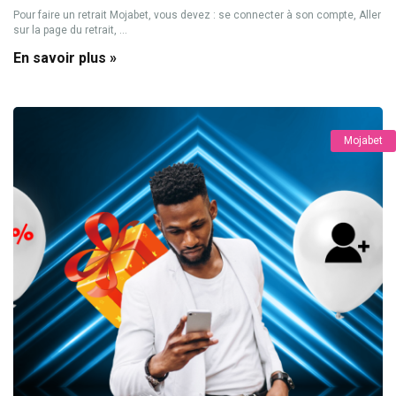
Pour faire un retrait Mojabet, vous devez : se connecter à son compte, Aller
sur la page du retrait, ...
En savoir plus »
Mojabet