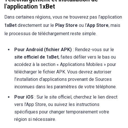
l’application 1xBet
Dans certaines régions, vous ne trouverez pas l’application
1xBet
directement sur le
Play Store
ou l’
App Store
, mais
le processus de téléchargement reste simple.
Pour Android (fichier APK)
: Rendez-vous sur le
site officiel de 1xBet
, faites défiler vers le bas ou
accédez à la section « Applications Mobiles » pour
télécharger le fichier APK. Vous devrez autoriser
l’installation d’applications provenant de Sources
inconnues dans les paramètres de votre téléphone.
Pour iOS
: Sur le site officiel, cherchez le lien direct
vers l’App Store, ou suivez les instructions
spécifiques pour changer temporairement votre
région si nécessaire.