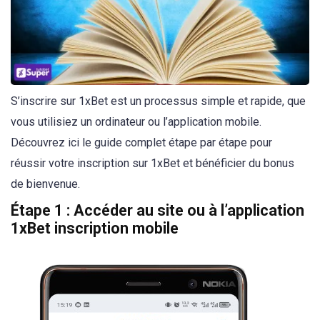
S’inscrire sur 1xBet est un processus simple et rapide, que
vous utilisiez un ordinateur ou l’application mobile.
Découvrez ici le guide complet étape par étape pour
réussir votre inscription sur 1xBet et bénéficier du bonus
de bienvenue.
Étape 1 : Accéder au site ou à l’application
1xBet inscription mobile