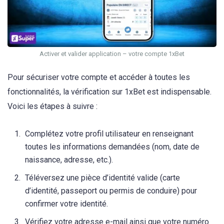
Activer et valider application – votre compte 1xBet
Pour sécuriser votre compte et accéder à toutes les
fonctionnalités, la vérification sur 1xBet est indispensable.
Voici les étapes à suivre :
Complétez votre profil utilisateur en renseignant
toutes les informations demandées (nom, date de
naissance, adresse, etc.).
Téléversez une pièce d’identité valide (carte
d’identité, passeport ou permis de conduire) pour
confirmer votre identité.
Vérifiez votre adresse e-mail ainsi que votre numéro