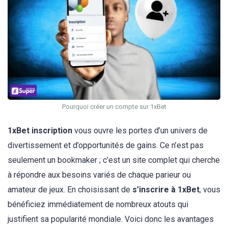
Pourquoi créer un compte sur 1xBet
1xBet
inscription
vous ouvre les portes d’un univers de
divertissement et d’opportunités de gains. Ce n’est pas
seulement un bookmaker ; c’est un site complet qui cherche
à répondre aux besoins variés de chaque parieur ou
amateur de jeux. En choisissant de
s’inscrire à 1xBet
, vous
bénéficiez immédiatement de nombreux atouts qui
justifient sa popularité mondiale. Voici donc les avantages