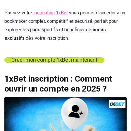
Passez votre
inscription 1xBet
vous permet d’accéder à un
bookmaker complet, compétitif et sécurisé, parfait pour
explorer les paris sportifs et bénéficier de
bonus
exclusifs
dès votre inscription.
Créer mon compte 1xBet maintenant
1xBet inscription : Comment
ouvrir un compte en 2025 ?