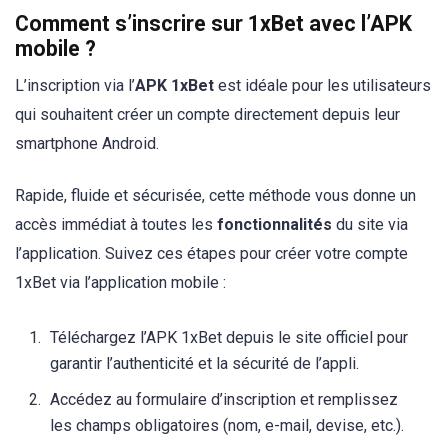
Comment s’inscrire sur 1xBet avec l’APK
mobile ?
L’inscription via l’
APK 1xBet
est idéale pour les utilisateurs
qui souhaitent créer un compte directement depuis leur
smartphone Android.
Rapide, fluide et sécurisée, cette méthode vous donne un
accès immédiat à toutes les
fonctionnalités
du site via
l’application. Suivez ces étapes pour créer votre compte
1xBet via l’application mobile :
Téléchargez l’APK 1xBet depuis le site officiel pour
garantir l’authenticité et la sécurité de l’appli.
Accédez au formulaire d’inscription et remplissez
les champs obligatoires (nom, e-mail, devise, etc.).