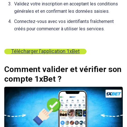
Validez votre inscription en acceptant les conditions
générales et en confirmant les données saisies.
Connectez-vous avec vos identifiants fraîchement
créés pour commencer à utiliser les services.
Télécharger l’application 1xBet
Comment valider et vérifier son
compte 1xBet ?