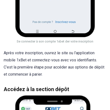
Se connecter à son compte 1xbet der votre inscription
Après votre inscription, ouvrez le site ou l’application
mobile 1xBet et connectez-vous avec vos identifiants.
C’est la première étape pour accéder aux options de dépôt
et commencer à parier.
Accédez à la section dépôt