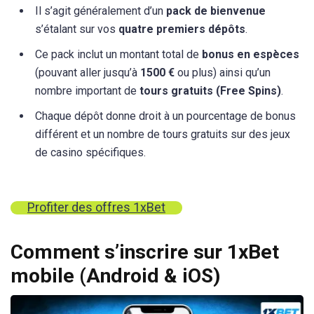
Il s’agit généralement d’un
pack de bienvenue
s’étalant sur vos
quatre premiers dépôts
.
Ce pack inclut un montant total de
bonus en espèces
(pouvant aller jusqu’à
1500 €
ou plus) ainsi qu’un
nombre important de
tours gratuits (Free Spins)
.
Chaque dépôt donne droit à un pourcentage de bonus
différent et un nombre de tours gratuits sur des jeux
de casino spécifiques.
Profiter des offres 1xBet
Comment s’inscrire sur 1xBet
mobile (Android & iOS)