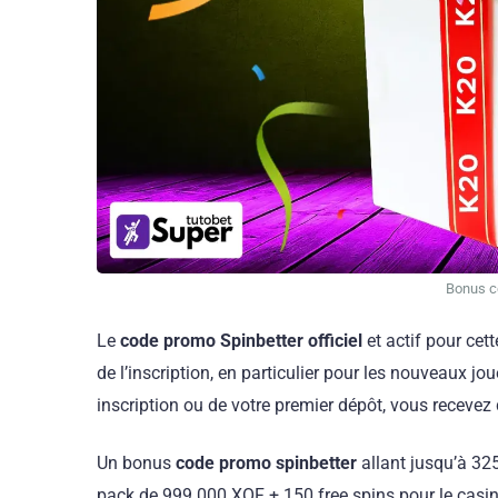
Bonus co
Le
code promo Spinbetter officiel
et actif pour cet
de l’inscription, en particulier pour les nouveaux j
inscription ou de votre premier dépôt, vous recevez
Un bonus
code promo spinbetter
allant jusqu’à 325
pack de 999 000 XOF + 150 free spins pour le casino