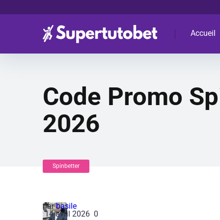
Accueil
Code Promo Spin
2026
Spinbetter
par
basile
14 avril 2026
0