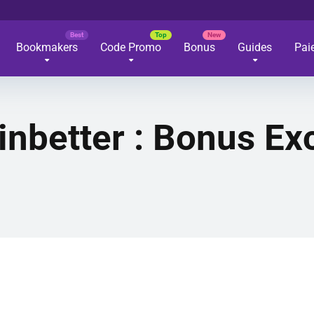
Bookmakers
Code Promo
Bonus
Guides
Pai
better : Bonus Excl