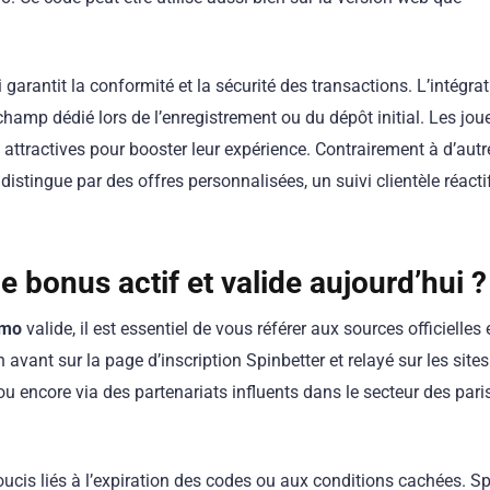
 garantit la conformité et la sécurité des transactions. L’intégra
e champ dédié lors de l’enregistrement ou du dépôt initial. Les jou
s attractives pour booster leur expérience. Contrairement à d’autr
 distingue par des offres personnalisées, un suivi clientèle réacti
 bonus actif et valide aujourd’hui ?
omo
valide, il est essentiel de vous référer aux sources officielles 
 avant sur la page d’inscription Spinbetter et relayé sur les sites
 ou encore via des partenariats influents dans le secteur des pari
soucis liés à l’expiration des codes ou aux conditions cachées. Sp