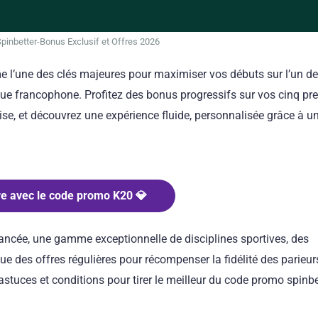
inbetter-Bonus Exclusif et Offres 2026
l’une des clés majeures pour maximiser vos débuts sur l’un d
que francophone. Profitez des bonus progressifs sur vos cinq pr
se, et découvrez une expérience fluide, personnalisée grâce à u
ire avec le code promo K20 💎
ncée, une gamme exceptionnelle de disciplines sportives, des
que des offres régulières pour récompenser la fidélité des parieur
tuces et conditions pour tirer le meilleur du code promo spinbe