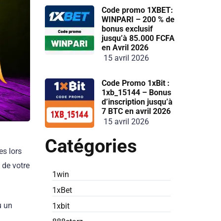
Code promo 1XBET:
WINPARI – 200 % de
bonus exclusif
jusqu’à 85.000 FCFA
en Avril 2026
15 avril 2026
Code Promo 1xBit :
1xb_15144 – Bonus
d’inscription jusqu’à
7 BTC en avril 2026
15 avril 2026
Catégories
es lors
 de votre
1win
1xBet
u un
1xbit