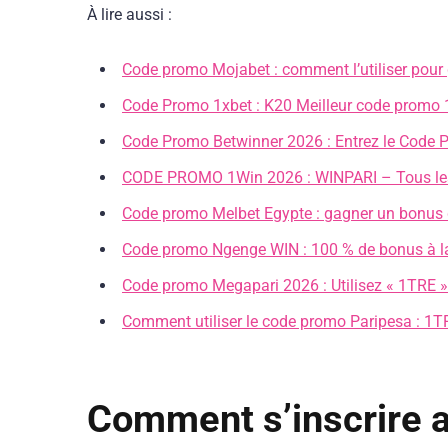
À lire aussi :
Code promo Mojabet : comment l’utiliser pour 
Code Promo 1xbet : K20 Meilleur code promo 
Code Promo Betwinner 2026 : Entrez le Code
CODE PROMO 1Win 2026 : WINPARI – Tous le
Code promo Melbet Egypte : gagner un bonus de
Code promo Ngenge WIN : 100 % de bonus à la
Code promo Megapari 2026 : Utilisez « 1TRE 
Comment utiliser le code promo Paripesa : 1T
Comment s’inscrire a