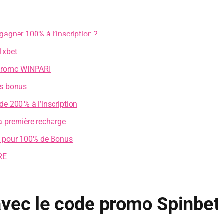
gagner 100% à l’inscription ?
1xbet
 Promo WINPARI
s bonus
 200 % à l’inscription
 première recharge
» pour 100% de Bonus
RE
vec le code promo Spinbet