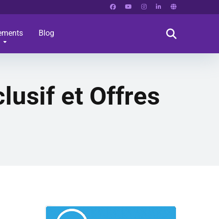
ements
Blog
usif et Offres