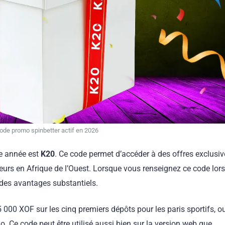
de promo spinbetter actif en 2026
te année est
K20
. Ce code permet d’accéder à des offres exclusiv
oueurs en Afrique de l’Ouest. Lorsque vous renseignez ce code lors
 des avantages substantiels.
 000 XOF sur les cinq premiers dépôts pour les paris sportifs, o
. Ce code peut être utilisé aussi bien sur la version web que