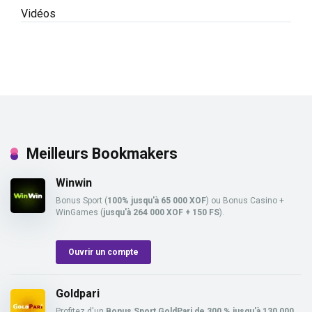
Vidéos
Meilleurs Bookmakers
Winwin
Bonus Sport (
100% jusqu'à 65 000 XOF
) ou Bonus Casino +
WinGames (
jusqu'à 264 000 XOF + 150 FS
).
Ouvrir un compte
Goldpari
Profitez d'un
Bonus Sport GoldPari de 300 % jusqu'à 130 000