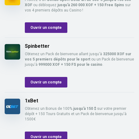
XOF
ou débloquez
jusqu'à 260 000 XOF + 150 Free Spins
sur
vos 4 premiers dépôts au Casino !
Ouvrir un compte
Spinbetter
Obtenez un Pack de bienvenue allant jusqu'à
325000 XOF sur
vos 5 premiers dépôts pour le sport
ou un Pack de bienvenue
jusqu'à
999000 XOF + 150 FS pour le casino
.
Ouvrir un compte
1xBet
Obtenez un Bonus de 100%
jusqu'à 150 $
sur votre premier
dépôt + 150 Tours Gratuits et un Pack de bienvenue jusqu'à
1500€
Ouvrir un compte