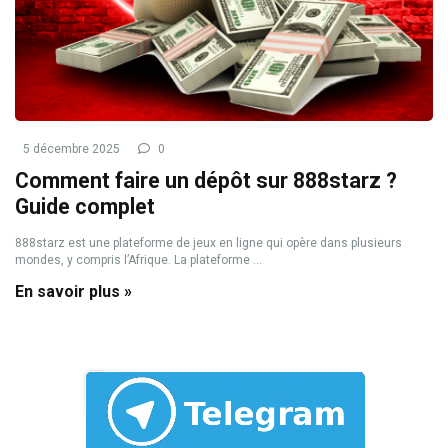
5 décembre 2025
0
Comment faire un dépôt sur 888starz ?
Guide complet
888starz est une plateforme de jeux en ligne qui opère dans plusieurs
mondes, y compris l’Afrique. La plateforme ...
En savoir plus »