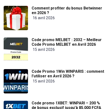
Comment profiter du bonus Betwinner
en 2026 ?
16 avril 2026
Code promo MELBET : 2032 – Meilleur
Code Promo MELBET en Avril 2026
15 avril 2026
Code Promo 1Win WINPARIS : comment
l’utiliser en Avril 2026 ?
15 avril 2026
Code promo 1XBET: WINPARI – 200 %
de bonus exclusif jusqu’à 85.000 FCFA