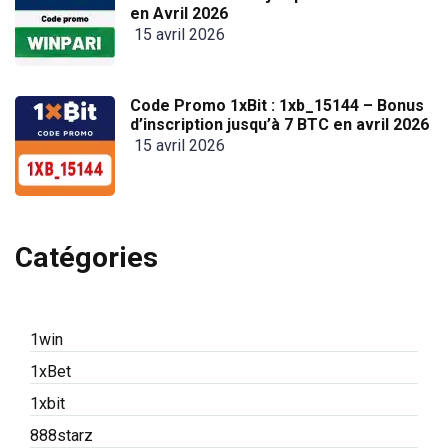
en Avril 2026
15 avril 2026
Code Promo 1xBit : 1xb_15144 – Bonus
d’inscription jusqu’à 7 BTC en avril 2026
15 avril 2026
Catégories
1win
1xBet
1xbit
888starz