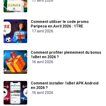
17 avril 2026
Comment utiliser le code promo
Paripesa en Avril 2026 : 1TRE
17 avril 2026
Comment profiter pleinement du bonus
1xBet en 2026 ?
16 avril 2026
Comment installer 1xBet APK Android
en 2026 ?
16 avril 2026