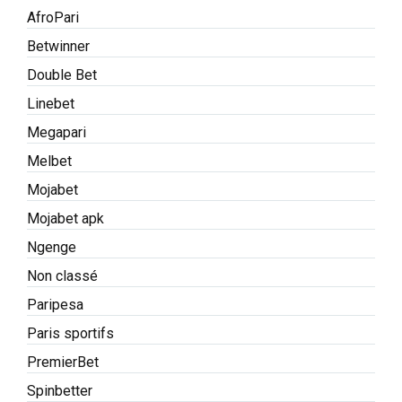
AfroPari
Betwinner
Double Bet
Linebet
Megapari
Melbet
Mojabet
Mojabet apk
Ngenge
Non classé
Paripesa
Paris sportifs
PremierBet
Spinbetter