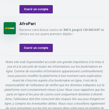
Ouvrir un compte
AfroPari
Recevez votre Bonus casino de
300 % jusqu'à 130 000 XOF
de
remise sur vos quatre premiers dépôts !
Ouvrir un compte
Notre site web Supertutobet accorde une grande importance à la mise à
jour et à la sécurité de toutes les informations sur les bookmakers en
ligne. Comme de nouvelles informations apparaissent continuellement,
nous pouvons modifier la plateforme à tout moment sans explication.
Avant de s'inscrire auprès d'un bookmaker en ligne, il est de la
responsabilité de l'utilisateur de vérifier que les données indiquées sur la
plateforme sont constamment mises à jour. Nous vous rappelons que les
paris en ligne et les jeux de casino sont uniquement destinés à divertir.
Ainsi, l'utilisateur doit être conscient des risques liés aux jeux d'argent en
ligne, y compris les éventuelles dettes. Nous vous conseillons également
de vous renseigner sur les lois en vigueur dans votre pays en matière de