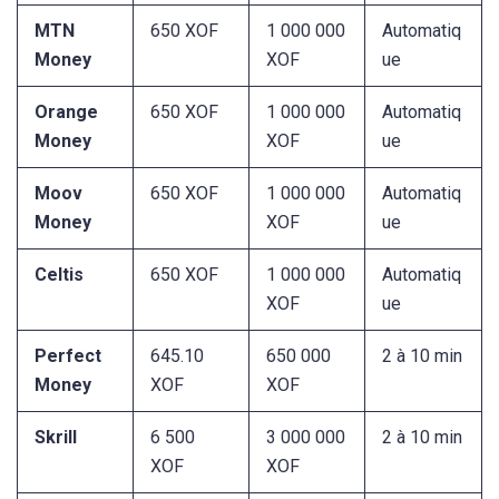
MTN
650 XOF
1 000 000
Automatiq
Money
XOF
ue
Orange
650 XOF
1 000 000
Automatiq
Money
XOF
ue
Moov
650 XOF
1 000 000
Automatiq
Money
XOF
ue
Celtis
650 XOF
1 000 000
Automatiq
XOF
ue
Perfect
645.10
650 000
2 à 10 min
Money
XOF
XOF
Skrill
6 500
3 000 000
2 à 10 min
XOF
XOF