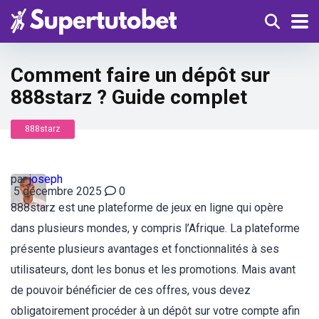
Comment faire un dépôt sur
888starz ? Guide complet
888starz
par
joseph
5 décembre 2025
0
888starz est une plateforme de jeux en ligne qui opère
dans plusieurs mondes, y compris l’Afrique. La plateforme
présente plusieurs avantages et fonctionnalités à ses
utilisateurs, dont les bonus et les promotions. Mais avant
de pouvoir bénéficier de ces offres, vous devez
obligatoirement procéder à un dépôt sur votre compte afin