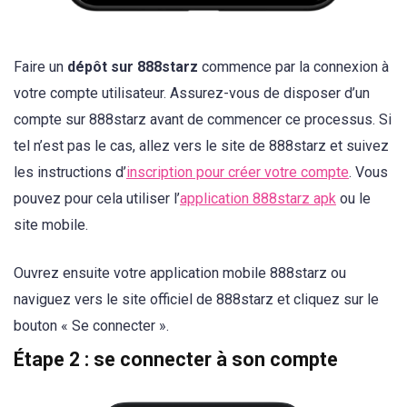
Faire un
dépôt sur 888starz
commence par la connexion à
votre compte utilisateur. Assurez-vous de disposer d’un
compte sur 888starz avant de commencer ce processus. Si
tel n’est pas le cas, allez vers le site de 888starz et suivez
les instructions d’
inscription pour créer votre compte
. Vous
pouvez pour cela utiliser l’
application 888starz apk
ou le
site mobile.
Ouvrez ensuite votre application mobile 888starz ou
naviguez vers le site officiel de 888starz et cliquez sur le
bouton « Se connecter ».
Étape 2 : se connecter à son compte