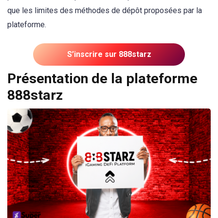
que les limites des méthodes de dépôt proposées par la
plateforme.
S’inscrire sur 888starz
Présentation de la plateforme
888starz