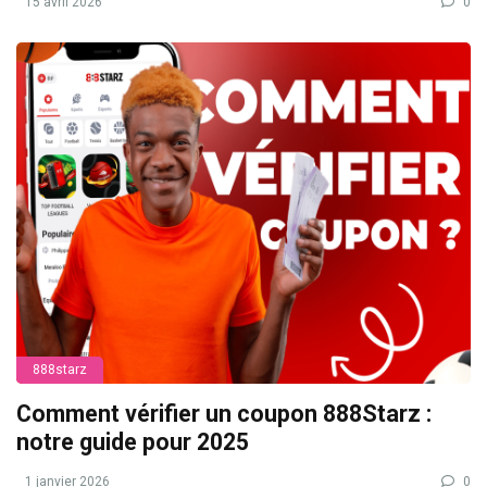
15 avril 2026
0
888starz
Comment vérifier un coupon 888Starz :
notre guide pour 2025
1 janvier 2026
0