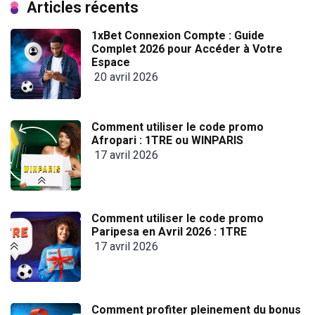
Articles récents
1xBet Connexion Compte : Guide
Complet 2026 pour Accéder à Votre
Espace
20 avril 2026
Comment utiliser le code promo
Afropari : 1TRE ou WINPARIS
17 avril 2026
Comment utiliser le code promo
Paripesa en Avril 2026 : 1TRE
17 avril 2026
Comment profiter pleinement du bonus