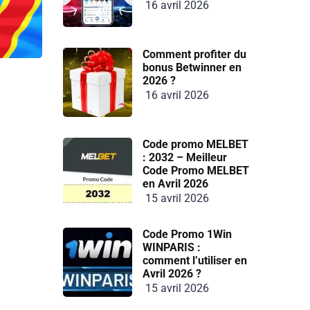
16 avril 2026
Comment profiter du
bonus Betwinner en
2026 ?
16 avril 2026
Code promo MELBET
: 2032 – Meilleur
Code Promo MELBET
en Avril 2026
15 avril 2026
Code Promo 1Win
WINPARIS :
comment l’utiliser en
Avril 2026 ?
15 avril 2026