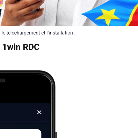
le téléchargement et l’installation :
de 1win RDC