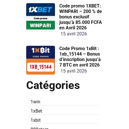
Code promo 1XBET:
WINPARI – 200 % de
bonus exclusif
jusqu’à 85.000 FCFA
en Avril 2026
15 avril 2026
Code Promo 1xBit :
1xb_15144 – Bonus
d’inscription jusqu’à
7 BTC en avril 2026
15 avril 2026
Catégories
1win
1xBet
1xbit