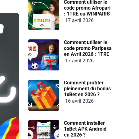
Comment utiliser le
code promo Afropari
: 1TRE ou WINPARIS
17 avril 2026
Comment utiliser le
code promo Paripesa
en Avril 2026 : 1TRE
17 avril 2026
Comment profiter
pleinement du bonus
1xBet en 2026 ?
16 avril 2026
Comment installer
1xBet APK Android
en 2026 ?