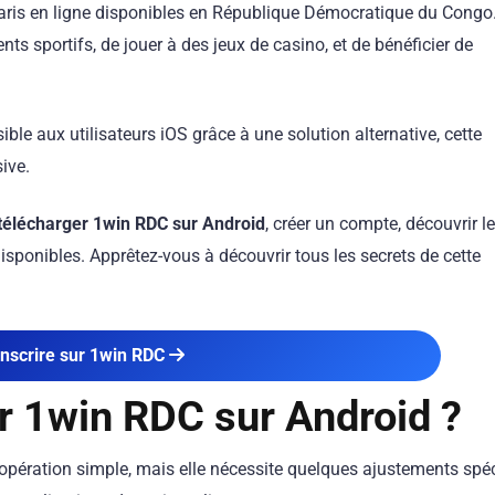
paris en ligne disponibles en République Démocratique du Congo.
ts sportifs, de jouer à des jeux de casino, et de bénéficier de
le aux utilisateurs iOS grâce à une solution alternative, cette
ive.
télécharger 1win RDC sur Android
, créer un compte, découvrir l
disponibles. Apprêtez-vous à découvrir tous les secrets de cette
inscrire sur 1win RDC
 1win RDC sur Android ?
 opération simple, mais elle nécessite quelques ajustements spé