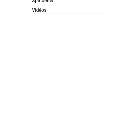
Spinbetter
Vidéos