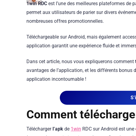
1win RDC
est l’une des meilleures plateformes de 
permet aux utilisateurs de parier sur divers événemen
nombreuses offres promotionnelles.
Téléchargeable sur Android, mais également accessib
application garantit une expérience fluide et immers
Dans cet article, nous vous expliquerons comment
avantages de l’application, et les différents bonus 
application incontournable !
S’
Comment télécharger
Télécharger
l’apk
de
1win
RDC
sur Android est une