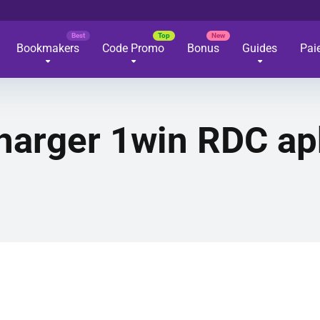
Bookmakers
Code Promo
Bonus
Guides
Pai
arger 1win RDC ap